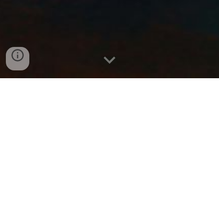
Nedenfor kan du finde inspiration til
teknologiforståelse i undervisningen.
Der er bl.a. eksempler på
undervisningsforløb og didaktiske
anbefalinger.